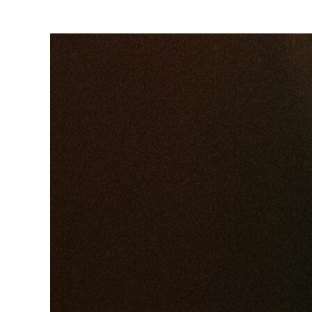
Ingrandisci
immagine