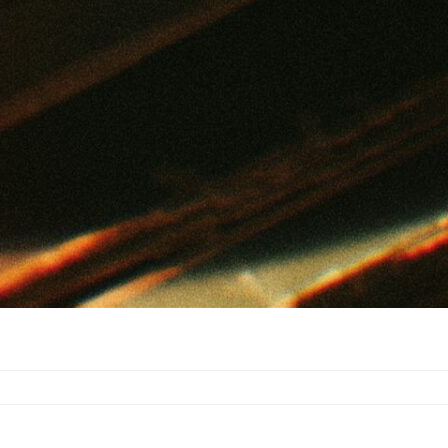
u
olk/Country