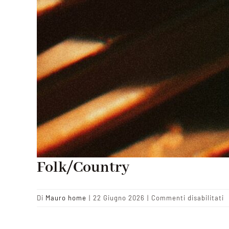
Folk/Country
s
Di
Mauro home
|
22 Giugno 2026
|
Commenti disabilitati
F