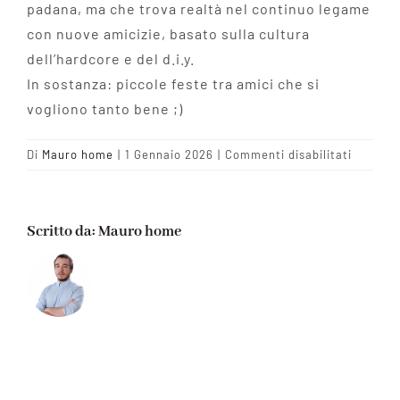
padana, ma che trova realtà nel continuo legame
con nuove amicizie, basato sulla cultura
dell’hardcore e del d.i.y.
In sostanza: piccole feste tra amici che si
vogliono tanto bene ;)
su
Di
Mauro home
|
1 Gennaio 2026
|
Commenti disabilitati
Squarci
D.I.Y.
Scritto da:
Mauro home